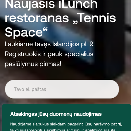
Naujasis iLunch
restoranas „Tennis
Space“
Laukiame tavęs Islandijos pl. 9.
Islandijos pl. 9C, Kaunas
Registruokis ir gauk specialius
pasiūlymus pirmas!
E
l
.
Gaukite aktualias naujienas el. paštu! paštu!
p
a
š
Atsakingas jūsų duomenų naudojimas
Registruotis
t
Pateikdami šią formą sutinkate su mūsų
privatumo politika
.
a
Naudojame slapukus siekdami pagerinti jūsų naršymo patirtį,
s
teikti suasmenintus skelbimus ar turinį ir analizuoti srautą.